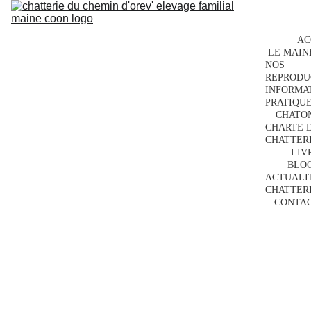
AC
LE MAIN
NOS 
REPRODU
INFORMAT
PRATIQU
CHATON
CHARTE D
CHATTER
LIV
BLO
ACTUALIT
CHATTER
CONTA