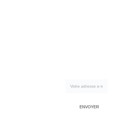
Adres
inscrivez-vous 
se
à notre blog 
86340 
Fleuré
Contac
ENVOYER
t
(33) 6 73 
44 96 48