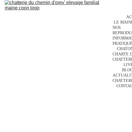
AC
LE MAIN
NOS 
REPRODU
INFORMAT
PRATIQU
CHATON
CHARTE D
CHATTER
LIV
BLO
ACTUALIT
CHATTER
CONTA